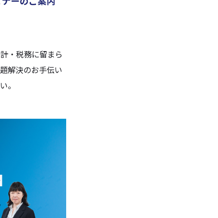
会計・税務に留まら
課題解決のお手伝い
事業内容
私たちに
さい。
会計・税務
医科
会計・税務サポート
経営サポート
歯科
会計・税務サポート
経営サポート
介護・障がい福祉
会計サポート
運営コンサルティング
補助金・助成金サポート
社会福祉法人