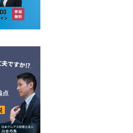
会計サポート
運営コンサルティング
保育
経営サポート
会計税務・指導
公益法人
セカンド顧問サポート
設立後のサポート
一般法人・公益法人設立サポート
その他経営に関するサポート
医科・歯科開業サポート
医療・MS法人設立サポート
経営サポート
人事労務サポート
クリニック承継サポート
第三者後継者マッチングレポート
法人概要
お知らせ
お客様の声
ブログ