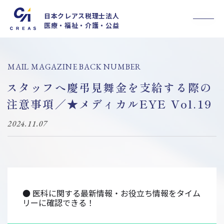
日本クレアス税理士法人
医療・福祉・介護・公益
事業内容
私たちについて
採用情報
MAIL MAGAZINE BACK NUMBER
法人概要
スタッフへ慶弔見舞金を支給する際の
お知らせ
セミナー
注意事項／★メディカルEYE Vol.19
お客様の声
ブログ
2024.11.07
メルマガ
医療情報誌CLIENT
お問い合わせ
● 医科に関する最新情報・お役立ち情報をタイム
MyKomon
リーに確認できる！