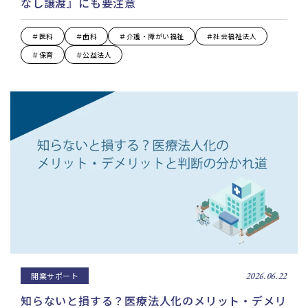
なし譲渡』にも要注意
＃医科
＃歯科
＃介護・障がい福祉
＃社会福祉法人
＃保育
＃公益法人
開業サポート
2026.06.22
知らないと損する？医療法人化のメリット・デメリ