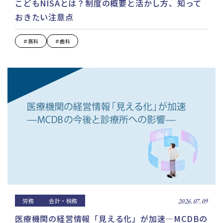
こどもNISAとは？制度の概要と活かし方、知って
おきたい注意点
＃医科
＃歯科
労務
会計・税務
2026.07.09
医療機関の経営情報「見える化」が加速—MCDBの