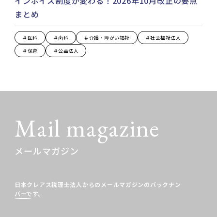
インボイス制度が変わる！2026年10月改正の要点
まとめ
＃医科
＃歯科
＃介護・障がい福祉
＃社会福祉法人
＃保育
＃公益法人
Mail magazine
メールマガジン
日本クレアス税理士法人からのメールマガジンの
バックナン
バーです。