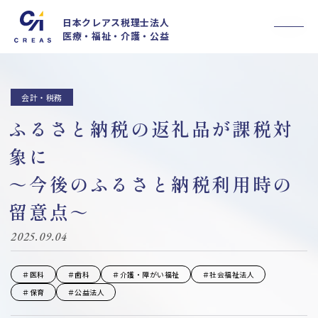
日本クレアス税理士法人
医療・福祉・介護・公益
事業内容
私たちについて
採用情報
会計・税務
法人概要
ふるさと納税の返礼品が課税対
お知らせ
セミナー
象に
お客様の声
ブログ
～今後のふるさと納税利用時の
メルマガ
留意点～
医療情報誌CLIENT
お問い合わせ
2025.09.04
MyKomon
＃医科
＃歯科
＃介護・障がい福祉
＃社会福祉法人
＃保育
＃公益法人