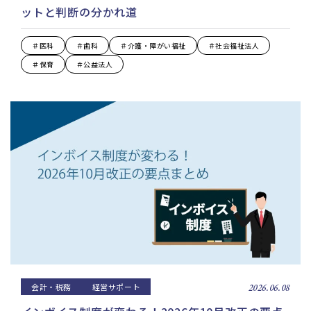
ットと判断の分かれ道
＃医科
＃歯科
＃介護・障がい福祉
＃社会福祉法人
＃保育
＃公益法人
会計・税務
経営サポート
2026.06.08