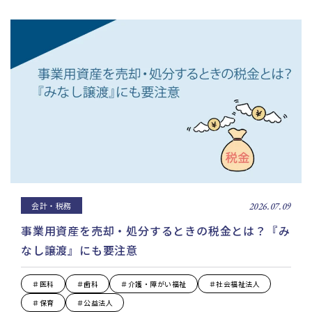
会計・税務
2026.07.09
事業用資産を売却・処分するときの税金とは？『み
なし譲渡』にも要注意
＃医科
＃歯科
＃介護・障がい福祉
＃社会福祉法人
＃保育
＃公益法人