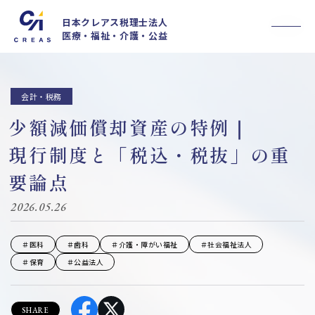
日本クレアス税理士法人
医療・福祉・介護・公益
事業内容
私たちについて
採用情報
会計・税務
法人概要
少額減価償却資産の特例｜
お知らせ
セミナー
現行制度と「税込・税抜」の重
お客様の声
ブログ
要論点
メルマガ
医療情報誌CLIENT
2026.05.26
お問い合わせ
＃医科
＃歯科
＃介護・障がい福祉
＃社会福祉法人
＃保育
＃公益法人
MyKomon
SHARE