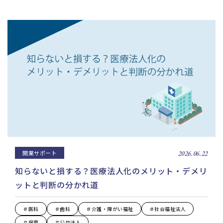
開業サポート
2026.06.22
知らないと損する？医療法人化のメリット・デメリ
ットと判断の分かれ道
＃医科
＃歯科
＃介護・障がい福祉
＃社会福祉法人
＃保育
＃公益法人