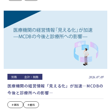
労務
会計・税務
2026.07.09
医療機関の経営情報「見える化」が加速—MCDBの
今後と診療所への影響—
＃医科
＃歯科