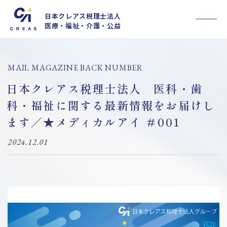
日本クレアス税理士法人
医療・福祉・介護・公益
事業内容
私たちについて
採用情報
MAIL MAGAZINE BACK NUMBER
法人概要
日本クレアス税理士法人 医科・歯
お知らせ
セミナー
科・福祉に関する最新情報をお届けし
お客様の声
ます／★メディカルアイ ＃001
ブログ
メルマガ
2024.12.01
医療情報誌CLIENT
お問い合わせ
MyKomon