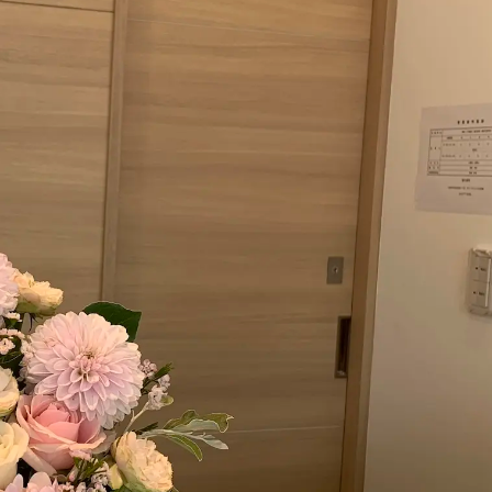
会計サポート
運営コンサルティング
保育
経営サポート
会計税務・指導
公益法人
セカンド顧問サポート
設立後のサポート
一般法人・公益法人設立サポート
その他経営に関するサポート
医科・歯科開業サポート
医療・MS法人設立サポート
経営サポート
人事労務サポート
クリニック承継サポート
第三者後継者マッチングレポート
法人概要
お知らせ
お客様の声
ブログ