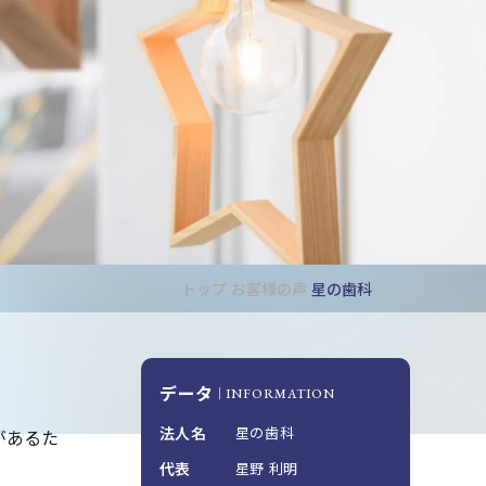
トップ
お客様の声
星の歯科
データ
INFORMATION
法人名
星の歯科
があるた
代表
星野 利明