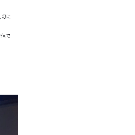
大切に
発信で