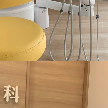
事業内容
私たちに
会計・税務
医科
会計・税務サポート
経営サポート
歯科
会計・税務サポート
経営サポート
介護・障がい福祉
会計サポート
運営コンサルティング
補助金・助成金サポート
社会福祉法人